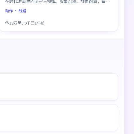
在时代洪流里的坚守与抉择。叙事沉稳、群像饱满，每一
场对手戏都打磨得克制而精确，回味悠长。
动作
· 线路
18万
5.9千
1年前