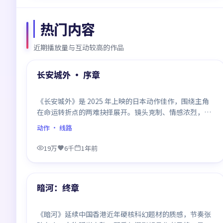
热门内容
近期播放量与互动较高的作品
99:37
热门
长安城外 · 序章
《长安城外》是 2025 年上映的日本动作佳作，围绕主角
在命运转折点的两难抉择展开。镜头克制、情感浓烈，伏
笔层层铺陈，结尾出人意料，是同类题材中口碑回潮的一
动作
· 线路
部。
19万
6千
1年前
99:17
热门
暗河：终章
《暗河》延续中国香港近年硬核科幻题材的质感，节奏张