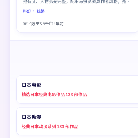
弛有度、人物弧光完整，配乐与摄影颇具作者风格，是一
部值得逐帧细看的诚意之作。
科幻
· 线路
19万
5.9千
4年前
日本电影
精选日本经典电影作品 133 部作品
日本动漫
经典日本动漫系列 133 部作品