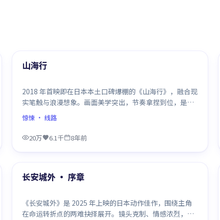
99:33
精选
山海行
2018 年首映即在日本本土口碑爆棚的《山海行》，融合现
实笔触与浪漫想象。画面美学突出，节奏拿捏到位，是当
年话题度居高不下的代表作。
惊悚
· 线路
20万
6.1千
8年前
99:37
精选
长安城外 · 序章
《长安城外》是 2025 年上映的日本动作佳作，围绕主角
在命运转折点的两难抉择展开。镜头克制、情感浓烈，伏