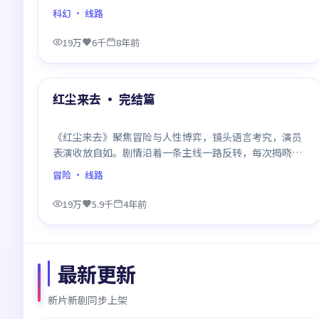
浸感极强，看完后劲十足。
科幻
· 线路
19万
6千
8年前
99:02
精选
红尘来去 · 完结篇
《红尘来去》聚焦冒险与人性博弈，镜头语言考究，演员
表演收放自如。剧情沿着一条主线一路反转，每次揭晓都
重塑前情认知，悬念感拉满。
冒险
· 线路
19万
5.9千
4年前
最新更新
新片新剧同步上架
99:11