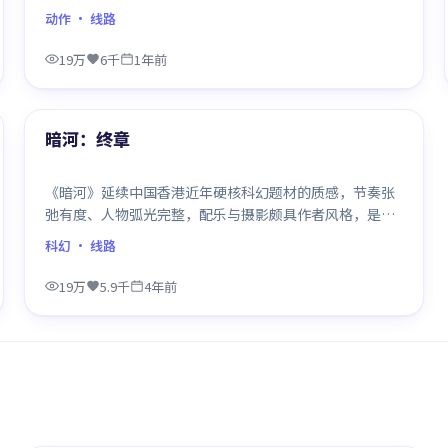
笔层层铺陈，结尾出人意料，是同类题材中口碑回潮的一
动作
· 线路
部。
19万
6千
1年前
99:17
精选
暗河：终章
《暗河》延续中国香港近年硬核科幻题材的质感，节奏张
弛有度、人物弧光完整，配乐与摄影颇具作者风格，是一
部值得逐帧细看的诚意之作。
科幻
· 线路
19万
5.9千
4年前
99:39