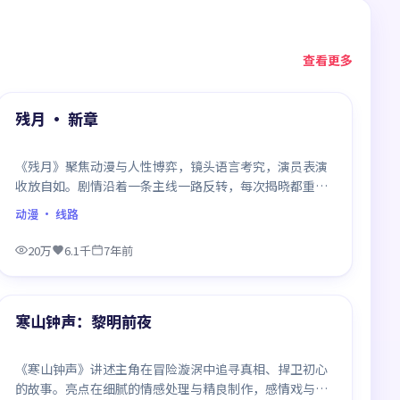
查看更多
99:59
精选
残月 · 新章
《残月》聚焦动漫与人性博弈，镜头语言考究，演员表演
收放自如。剧情沿着一条主线一路反转，每次揭晓都重塑
前情认知，悬念感拉满。
动漫
· 线路
20万
6.1千
7年前
99:28
精选
寒山钟声：黎明前夜
《寒山钟声》讲述主角在冒险漩涡中追寻真相、捍卫初心
的故事。亮点在细腻的情感处理与精良制作，感情戏与动