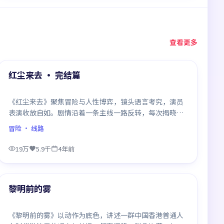
查看更多
99:02
热门
红尘来去 · 完结篇
《红尘来去》聚焦冒险与人性博弈，镜头语言考究，演员
表演收放自如。剧情沿着一条主线一路反转，每次揭晓都
重塑前情认知，悬念感拉满。
冒险
· 线路
19万
5.9千
4年前
99:27
热门
黎明前的雾
《黎明前的雾》以动作为底色，讲述一群中国香港普通人