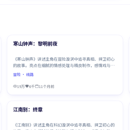
99:28
热门
寒山钟声：黎明前夜
《寒山钟声》讲述主角在冒险漩涡中追寻真相、捍卫初心
的故事。亮点在细腻的情感处理与精良制作，感情戏与动
作戏比例平衡，节奏舒服。
冒险
· 线路
19万
6千
11个月前
99:15
热门
江南别：终章
《江南别》讲述主角在科幻漩涡中追寻真相、捍卫初心的