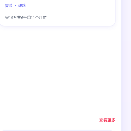
作戏比例平衡，节奏舒服。
冒险
· 线路
19万
6千
11个月前
查看更多
95:34