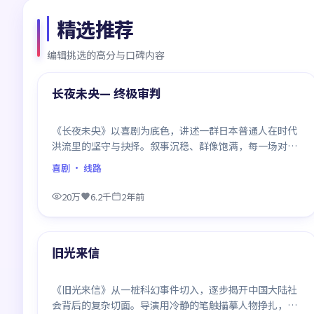
精选推荐
编辑挑选的高分与口碑内容
99:40
精选
长夜未央— 终极审判
《长夜未央》以喜剧为底色，讲述一群日本普通人在时代
洪流里的坚守与抉择。叙事沉稳、群像饱满，每一场对手
戏都打磨得克制而精确，回味悠长。
喜剧
· 线路
20万
6.2千
2年前
99:04
精选
旧光来信
《旧光来信》从一桩科幻事件切入，逐步揭开中国大陆社
会背后的复杂切面。导演用冷静的笔触描摹人物挣扎，沉